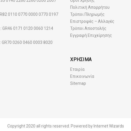
R35 0140 2260 2260 0200 2007
Όροι Χρήσης
Πολιτική Απορρήτου
GR82 0110 0770 0000 0770 0197
Τρόποι Πληρωμής
Επιστροφές – Αλλαγές
: GR46 0171 0120 0060 1214
Τρόποι Αποστολής
Εγγραφή Επιχείρησης
: GR70 0260 0460 0003 8020
ΧΡΗΣΙΜΑ
Εταιρία
Επικοινωνία
Sitemap
Copyright 2020 all rights reserved. Powered by
Internet Wizards