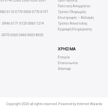
R35 0140 2260 2260 0200 2007
Όροι Χρήσης
Πολιτική Απορρήτου
GR82 0110 0770 0000 0770 0197
Τρόποι Πληρωμής
Επιστροφές – Αλλαγές
: GR46 0171 0120 0060 1214
Τρόποι Αποστολής
Εγγραφή Επιχείρησης
: GR70 0260 0460 0003 8020
ΧΡΗΣΙΜΑ
Εταιρία
Επικοινωνία
Sitemap
Copyright 2020 all rights reserved. Powered by
Internet Wizards