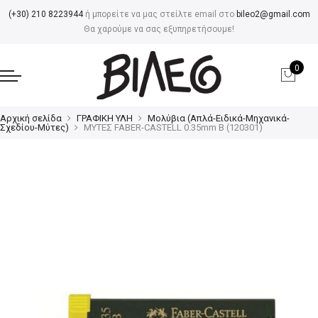
(+30) 210 8223944
ή μπορείτε να μας στείλτε email στο
bileo2@gmail.com
Θα χαρούμε να σας εξυπηρετήσουμε!
0
Αρχική σελίδα
ΓΡΑΦΙΚΗ ΥΛΗ
Μολύβια (Απλά-Ειδικά-Μηχανικά-
Σχεδίου-Μύτες)
ΜΥΤΕΣ FABER-CASTELL 0.35mm Β (120301)