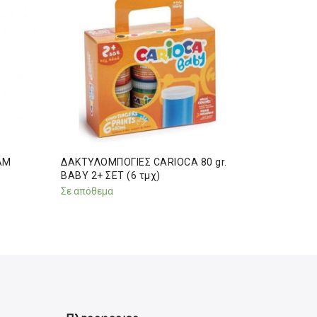
AM
ΔΑΚΤΥΛΟΜΠΟΓΙΕΣ CARIOCA 80 gr.
ΛΑΔΙΑ TA
BABY 2+ ΣΕΤ (6 τμχ)
COBALT B
Σε απόθεμα
Σε απόθεμ