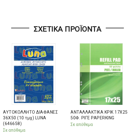
ΣΧΕΤΙΚΆ ΠΡΟΪΌΝΤΑ
ΑΥΤΟΚΟΛΛΗΤΟ ΔΙΑΦΑΝΕΣ
ΑΝΤΑΛΛΑΚΤΙΚΑ ΚΡΙΚ 17Χ25
36Χ50 (10 τμχ) LUNA
50Φ. ΡΙΓΕ PAPERKING
(646658)
Σε απόθεμα
Σε απόθεμα